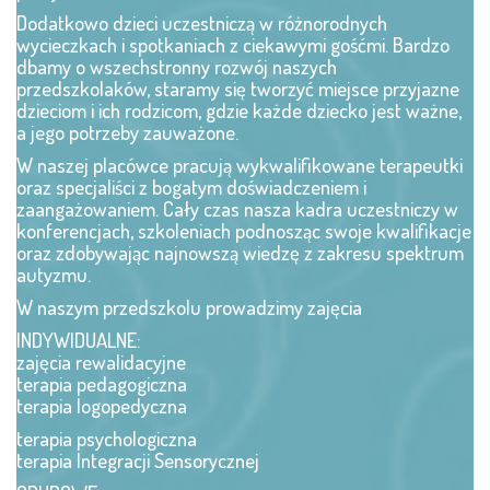
Dodatkowo dzieci uczestniczą w różnorodnych
wycieczkach i spotkaniach z ciekawymi gośćmi. Bardzo
dbamy o wszechstronny rozwój naszych
przedszkolaków, staramy się tworzyć miejsce przyjazne
dzieciom i ich rodzicom, gdzie każde dziecko jest ważne,
a jego potrzeby zauważone.
W naszej placówce pracują wykwalifikowane terapeutki
oraz specjaliści z bogatym doświadczeniem i
zaangażowaniem. Cały czas nasza kadra uczestniczy w
konferencjach, szkoleniach podnosząc swoje kwalifikacje
oraz zdobywając najnowszą wiedzę z zakresu spektrum
autyzmu.
W naszym przedszkolu prowadzimy zajęcia
INDYWIDUALNE:
zajęcia rewalidacyjne
terapia pedagogiczna
terapia logopedyczna
terapia psychologiczna
terapia Integracji Sensorycznej