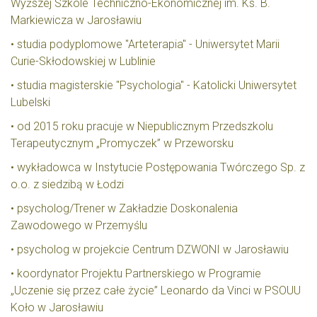
Wyższej Szkole Techniczno-Ekonomicznej im. Ks. B.
Markiewicza w Jarosławiu
• studia podyplomowe "Arteterapia" - Uniwersytet Marii
Curie-Skłodowskiej w Lublinie
• studia magisterskie "Psychologia" - Katolicki Uniwersytet
Lubelski
• od 2015 roku pracuje w Niepublicznym Przedszkolu
Terapeutycznym „Promyczek” w Przeworsku
• wykładowca w Instytucie Postępowania Twórczego Sp. z
o.o. z siedzibą w Łodzi
• psycholog/Trener w Zakładzie Doskonalenia
Zawodowego w Przemyślu
• psycholog w projekcie Centrum DZWONI w Jarosławiu
• koordynator Projektu Partnerskiego w Programie
„Uczenie się przez całe życie” Leonardo da Vinci w PSOUU
Koło w Jarosławiu