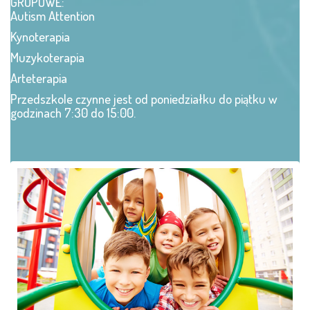
GRUPOWE:
Autism Attention
Kynoterapia
Muzykoterapia
Arteterapia
Przedszkole czynne jest od poniedziałku do piątku w
godzinach 7:30 do 15:00.